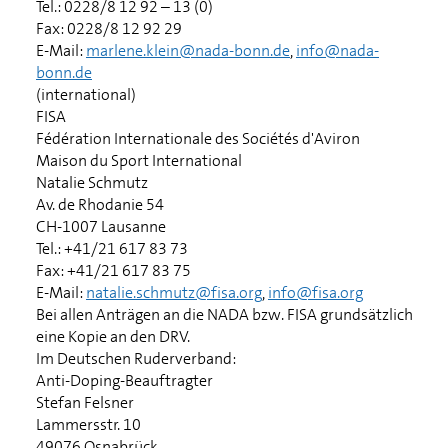
Tel.: 0228/8 12 92 – 13 (0)
Fax: 0228/8 12 92 29
E-Mail:
marlene.klein@nada-bonn.de
,
info@nada-
bonn.de
(international)
FISA
Fédération Internationale des Sociétés d'Aviron
Maison du Sport International
Natalie Schmutz
Av. de Rhodanie 54
CH-1007 Lausanne
Tel.: +41/21 617 83 73
Fax: +41/21 617 83 75
E-Mail:
natalie.schmutz@fisa.org
,
info@fisa.org
Bei allen Anträgen an die NADA bzw. FISA grundsätzlich
eine Kopie an den DRV.
Im Deutschen Ruderverband:
Anti-Doping-Beauftragter
Stefan Felsner
Lammersstr. 10
49076 Osnabrück