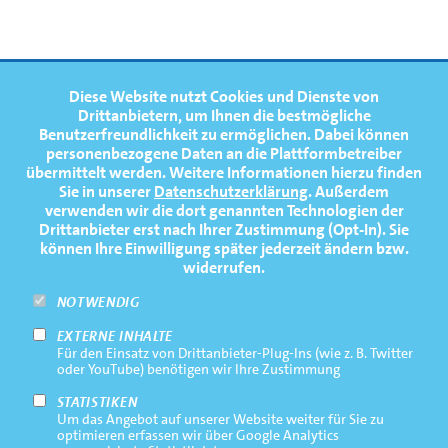
FOOTERNAVIGATION
Diese Website nutzt Cookies und Dienste von
NEWS
TOP
Drittanbietern, um Ihnen die bestmögliche
Benutzerfreundlichkeit zu ermöglichen.
Dabei können
TERMINE
personenbezogene Daten an die Plattformbetreiber
übermittelt werden. Weitere Informationen hierzu finden
MEDIATHEK
Sie in unserer
Datenschutzerklärung
. Außerdem
PRESSE
verwenden wir die dort genannten Technologien der
Drittanbieter erst nach Ihrer Zustimmung (Opt-In). Sie
FAQ
können Ihre Einwilligung später jederzeit ändern bzw.
widerrufen.
NEWSLETTER
NOTWENDIG
EXTERNE INHALTE
Footernavigation
Impressum
Für den Einsatz von Drittanbieter-Plug-Ins (wie z. B. Twitter
Bottom
oder YouTube) benötigen wir Ihre Zustimmung
Rechtliche Hinweise
STATISTIKEN
Um das Angebot auf unserer Website weiter für Sie zu
Datenschutz
optimieren erfassen wir über Google Analytics