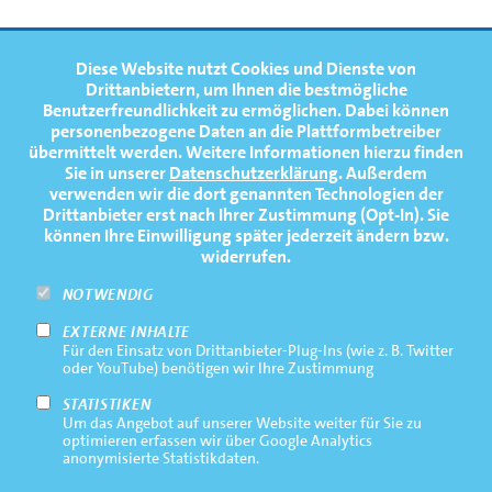
FOOTERNAVIGATION
Diese Website nutzt Cookies und Dienste von
NEWS
TOP
Drittanbietern, um Ihnen die bestmögliche
Benutzerfreundlichkeit zu ermöglichen.
Dabei können
TERMINE
personenbezogene Daten an die Plattformbetreiber
übermittelt werden. Weitere Informationen hierzu finden
MEDIATHEK
Sie in unserer
Datenschutzerklärung
. Außerdem
PRESSE
verwenden wir die dort genannten Technologien der
Drittanbieter erst nach Ihrer Zustimmung (Opt-In). Sie
FAQ
können Ihre Einwilligung später jederzeit ändern bzw.
widerrufen.
NEWSLETTER
NOTWENDIG
EXTERNE INHALTE
Footernavigation
Impressum
Für den Einsatz von Drittanbieter-Plug-Ins (wie z. B. Twitter
Bottom
oder YouTube) benötigen wir Ihre Zustimmung
Rechtliche Hinweise
STATISTIKEN
Um das Angebot auf unserer Website weiter für Sie zu
Datenschutz
optimieren erfassen wir über Google Analytics
anonymisierte Statistikdaten.
Kontakt