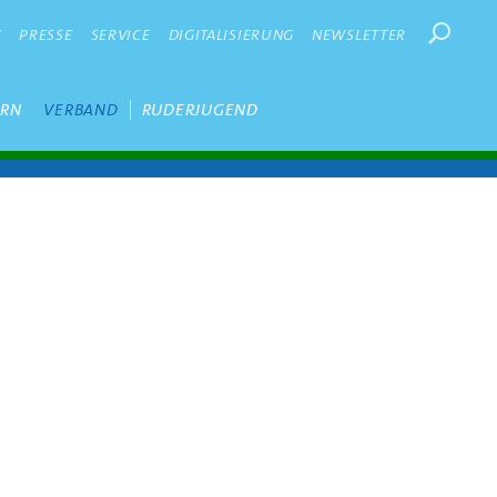
Suchbegr
K
PRESSE
SERVICE
DIGITALISIERUNG
NEWSLETTER
ERN
VERBAND
RUDERJUGEND