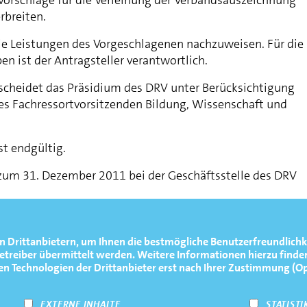
rbreiten.
ie Leistungen des Vorgeschlagenen nachzuweisen. Für die
en ist der Antragsteller verantwortlich.
scheidet das Präsidium des DRV unter Berücksichtigung
s Fachressortvorsitzenden Bildung, Wissenschaft und
st endgültig.
 zum 31. Dezember 2011 bei der Geschäftsstelle des DRV
011
n Drittanbietern, um Ihnen die bestmögliche Benutzerfreundlichk
reiber übermittelt werden. Weitere Informationen hierzu finden
utschen Ruderverbandes
Technologien der Drittanbieter erst nach Ihrer Zustimmung (Opt-
EXTERNE INHALTE
STATISTI