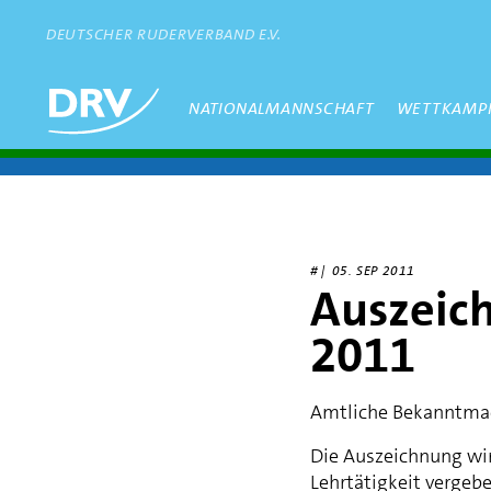
Direkt
zum
DEUTSCHER RUDERVERBAND E.V.
Inhalt
Hauptmenü
NATIONALMANNSCHAFT
WETTKAMP
# |
05. SEP 2011
Auszeic
2011
Amtliche Bekanntma
Die Auszeichnung wir
Lehrtätigkeit vergeb