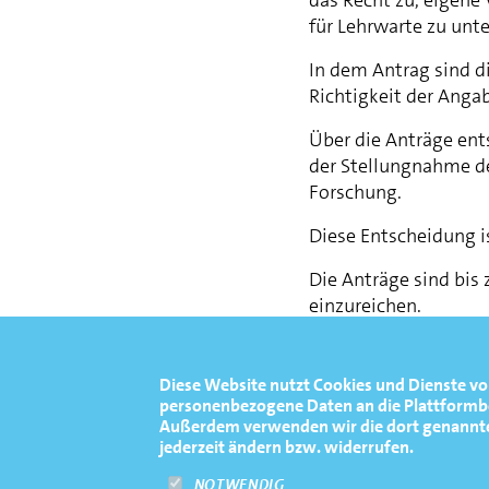
für Lehrwarte zu unte
In dem Antrag sind d
Richtigkeit der Angab
Über die Anträge ent
der Stellungnahme de
Forschung.
Diese Entscheidung i
Die Anträge sind bis
einzureichen.
Schweinfurt, 05.09.2
Diese Website nutzt Cookies und Dienste vo
Siegfried Kaidel
personenbezogene Daten an die Plattformbet
Vorsitzender des De
Außerdem verwenden wir die dort genannten 
jederzeit ändern bzw. widerrufen.
NOTWENDIG