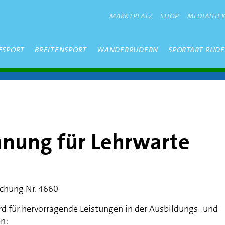
METANAVIGATION
MARKTPLATZ
SHOP
MEDIATHE
FSPORT
BREITENSPORT
WANDERRUDERN
SPORTART RUD
hnung für Lehrwarte
chung Nr. 4660
d für hervorragende Leistungen in der Ausbildungs- und
en: