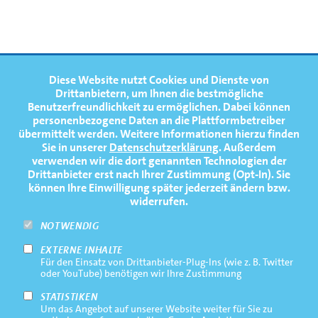
FOOTERNAVIGATION
Diese Website nutzt Cookies und Dienste von
NEWS
TOP
Drittanbietern, um Ihnen die bestmögliche
Benutzerfreundlichkeit zu ermöglichen.
Dabei können
TERMINE
personenbezogene Daten an die Plattformbetreiber
übermittelt werden. Weitere Informationen hierzu finden
MEDIATHEK
Sie in unserer
Datenschutzerklärung
. Außerdem
PRESSE
verwenden wir die dort genannten Technologien der
Drittanbieter erst nach Ihrer Zustimmung (Opt-In). Sie
FAQ
können Ihre Einwilligung später jederzeit ändern bzw.
widerrufen.
NEWSLETTER
NOTWENDIG
EXTERNE INHALTE
Footernavigation
Impressum
Für den Einsatz von Drittanbieter-Plug-Ins (wie z. B. Twitter
Bottom
oder YouTube) benötigen wir Ihre Zustimmung
Rechtliche Hinweise
STATISTIKEN
Um das Angebot auf unserer Website weiter für Sie zu
Datenschutz