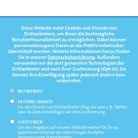
FOOTERNAVIGATION
Diese Website nutzt Cookies und Dienste von
NEWS
TOP
Drittanbietern, um Ihnen die bestmögliche
Benutzerfreundlichkeit zu ermöglichen.
Dabei können
TERMINE
personenbezogene Daten an die Plattformbetreiber
übermittelt werden. Weitere Informationen hierzu finden
MEDIATHEK
Sie in unserer
Datenschutzerklärung
. Außerdem
PRESSE
verwenden wir die dort genannten Technologien der
Drittanbieter erst nach Ihrer Zustimmung (Opt-In). Sie
FAQ
können Ihre Einwilligung später jederzeit ändern bzw.
widerrufen.
NEWSLETTER
NOTWENDIG
EXTERNE INHALTE
Footernavigation
Impressum
Für den Einsatz von Drittanbieter-Plug-Ins (wie z. B. Twitter
Bottom
oder YouTube) benötigen wir Ihre Zustimmung
Rechtliche Hinweise
STATISTIKEN
Um das Angebot auf unserer Website weiter für Sie zu
Datenschutz
optimieren erfassen wir über Google Analytics
anonymisierte Statistikdaten.