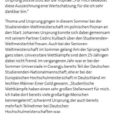
Ursprung blickte stolz auf die Trophäe: „Für mich bedeutet
diese Auszeichnung eine Wertschätzung, für die ich sehr
dankbar bin.“
Thoma und Ursprung gingen in diesem Sommer bei der
Studierenden-Weltmeisterschaft im polnischen Poznan an
den Start. Johannes Ursprung konnte sich dabei gemeinsam
mit seinem Partner Cedric Kulbach über den Studierenden-
Weltmeistertitel freuen. Auch bei der Senioren-
Weltmeisterschaft im Sommer gelang ihm der Sprung nach
ganz oben. Universitäre Wettkämpfe sind dem 25-Jährigen
dabei nicht fremd. Im vergangenen Jahr war er bei der
Sommer-Universiade in Gwangju bereits Teil der Deutschen
Studierenden-Nationalmannschaft, ehe er bei der
Europäischen Hochschulmeisterschaft in Deutschland im
leichten Männer Einer Gold gewann. „Studentische
Wettkämpfe haben einen sehr großen Stellenwert für mich.
Ich habe dort bereits viele großartige Menschen
kennengelernt“, schwärmt Ursprung, der auch bereits
mehrfach Teilnehmer bei Deutschen
Hochschulmeisterschaften war.