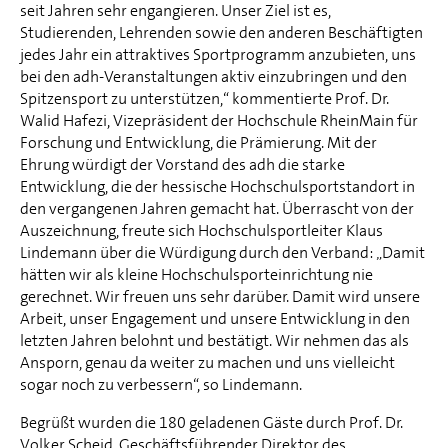
seit Jahren sehr engangieren. Unser Ziel ist es,
Studierenden, Lehrenden sowie den anderen Beschäftigten
jedes Jahr ein attraktives Sportprogramm anzubieten, uns
bei den adh-Veranstaltungen aktiv einzubringen und den
Spitzensport zu unterstützen,“ kommentierte Prof. Dr.
Walid Hafezi, Vizepräsident der Hochschule RheinMain für
Forschung und Entwicklung, die Prämierung. Mit der
Ehrung würdigt der Vorstand des adh die starke
Entwicklung, die der hessische Hochschulsportstandort in
den vergangenen Jahren gemacht hat. Überrascht von der
Auszeichnung, freute sich Hochschulsportleiter Klaus
Lindemann über die Würdigung durch den Verband: „Damit
hätten wir als kleine Hochschulsporteinrichtung nie
gerechnet. Wir freuen uns sehr darüber. Damit wird unsere
Arbeit, unser Engagement und unsere Entwicklung in den
letzten Jahren belohnt und bestätigt. Wir nehmen das als
Ansporn, genau da weiter zu machen und uns vielleicht
sogar noch zu verbessern“, so Lindemann.
Begrüßt wurden die 180 geladenen Gäste durch Prof. Dr.
Volker Scheid, Geschäftsführender Direktor des