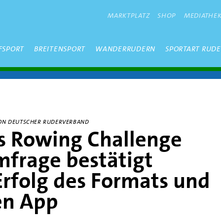
METANAVIGATION
MARKTPLATZ
SHOP
MEDIATHE
FSPORT
BREITENSPORT
WANDERRUDERN
SPORTART RUD
 VON DEUTSCHER RUDERVERBAND
 Rowing Challenge
frage bestätigt
rfolg des Formats und
en App