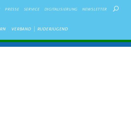
Suchbegr
K
PRESSE
SERVICE
DIGITALISIERUNG
NEWSLETTER
ERN
VERBAND
RUDERJUGEND