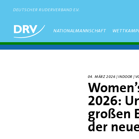
Direkt
zum
DEUTSCHER RUDERVERBAND E.V.
Inhalt
Hauptmenü
NATIONALMANNSCHAFT
WETTKAMP
04. MÄRZ 2026 | INDOOR |
Women’s
2026: Um
großen E
der neu