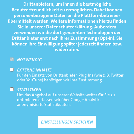
TOP
Drittanbietern, um Ihnen die bestmögliche
Benutzerfreundlichkeit zu ermöglichen.
Dabei können
TERMINE
personenbezogene Daten an die Plattformbetreiber
übermittelt werden. Weitere Informationen hierzu finden
MEDIATHEK
Sie in unserer
Datenschutzerklärung
. Außerdem
PRESSE
verwenden wir die dort genannten Technologien der
Drittanbieter erst nach Ihrer Zustimmung (Opt-In). Sie
FAQ
können Ihre Einwilligung später jederzeit ändern bzw.
widerrufen.
NEWSLETTER
NOTWENDIG
EXTERNE INHALTE
Footernavigation
Impressum
Für den Einsatz von Drittanbieter-Plug-Ins (wie z. B. Twitter
Bottom
oder YouTube) benötigen wir Ihre Zustimmung
Rechtliche Hinweise
STATISTIKEN
Um das Angebot auf unserer Website weiter für Sie zu
Datenschutz
optimieren erfassen wir über Google Analytics
anonymisierte Statistikdaten.
Kontakt
EINSTELLUNGEN SPEICHEN