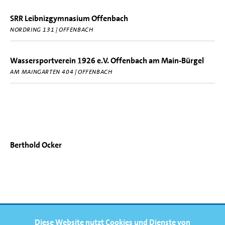
SRR Leibnizgymnasium Offenbach
NORDRING 131 | OFFENBACH
Wassersportverein 1926 e.V. Offenbach am Main-Bürgel
AM MAINGARTEN 404 | OFFENBACH
Berthold Ocker
FOOTERNAVIGATION
Diese Website nutzt Cookies und Dienste von
NEWS