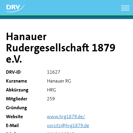
Direkt
zum
Inhalt
Hanauer
Rudergesellschaft 1879
e.V.
DRV-ID
11627
Kurzname
Hanauer RG
Abkürzung
HRG
Mitglieder
259
Gründung
Website
www.hrg1879.de/
E-Mail
vorsitz@hrg1879.de