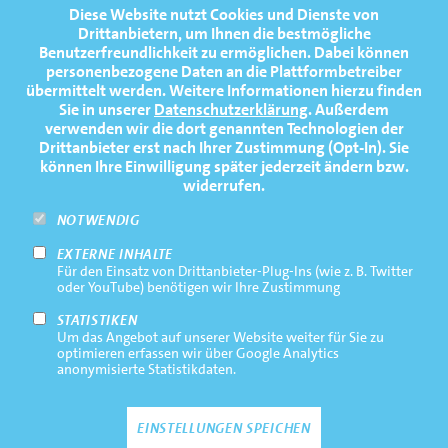
FOOTERNAVIGATION
Diese Website nutzt Cookies und Dienste von
NEWS
TOP
Drittanbietern, um Ihnen die bestmögliche
Benutzerfreundlichkeit zu ermöglichen.
Dabei können
TERMINE
personenbezogene Daten an die Plattformbetreiber
übermittelt werden. Weitere Informationen hierzu finden
MEDIATHEK
Sie in unserer
Datenschutzerklärung
. Außerdem
PRESSE
verwenden wir die dort genannten Technologien der
Drittanbieter erst nach Ihrer Zustimmung (Opt-In). Sie
FAQ
können Ihre Einwilligung später jederzeit ändern bzw.
widerrufen.
NEWSLETTER
NOTWENDIG
EXTERNE INHALTE
Footernavigation
Impressum
Für den Einsatz von Drittanbieter-Plug-Ins (wie z. B. Twitter
Bottom
oder YouTube) benötigen wir Ihre Zustimmung
Rechtliche Hinweise
STATISTIKEN
Um das Angebot auf unserer Website weiter für Sie zu
Datenschutz
optimieren erfassen wir über Google Analytics
anonymisierte Statistikdaten.
Kontakt
EINSTELLUNGEN SPEICHEN