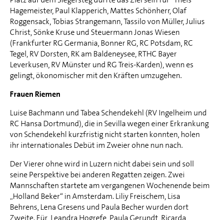
Hagemeister, Paul Klapperich, Mattes Schönherr, Olaf
Roggensack, Tobias Strangemann, Tassilo von Müller, Julius
Christ, Sönke Kruse und Steuermann Jonas Wiesen
(Frankfurter RG Germania, Bonner RG, RC Potsdam, RC
Tegel, RV Dorsten, RK am Baldeneysee, RTHC Bayer
Leverkusen, RV Münster und RG Treis-Karden), wenn es
gelingt, ökonomischer mit den Kräften umzugehen.
Frauen Riemen
Luise Bachmann und Tabea Schendekehl (RV Ingelheim und
RC Hansa Dortmund), die in Sevilla wegen einer Erkrankung
von Schendekehl kurzfristig nicht starten konnten, holen
ihr internationales Debüt im Zweier ohne nun nach.
Der Vierer ohne wird in Luzern nicht dabei sein und soll
seine Perspektive bei anderen Regatten zeigen. Zwei
Mannschaften startete am vergangenen Wochenende beim
„Holland Beker“ in Amsterdam. Liliy Freischem, Lisa
Behrens, Lena Gresens und Paula Becher wurden dort
Zweite. Für Leandra Hogrefe, Paula Gerundt, Ricarda