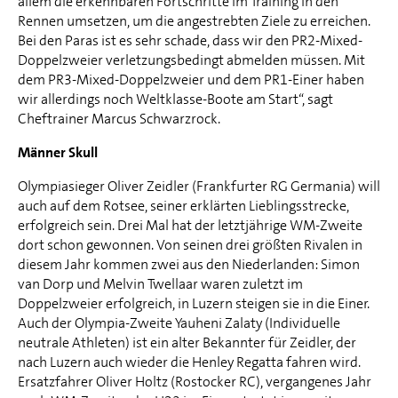
allem die erkennbaren Fortschritte im Training in den
Rennen umsetzen, um die angestrebten Ziele zu erreichen.
Bei den Paras ist es sehr schade, dass wir den PR2-Mixed-
Doppelzweier verletzungsbedingt abmelden müssen. Mit
dem PR3-Mixed-Doppelzweier und dem PR1-Einer haben
wir allerdings noch Weltklasse-Boote am Start“, sagt
Cheftrainer Marcus Schwarzrock.
Männer Skull
Olympiasieger Oliver Zeidler (Frankfurter RG Germania) will
auch auf dem Rotsee, seiner erklärten Lieblingsstrecke,
erfolgreich sein. Drei Mal hat der letztjährige WM-Zweite
dort schon gewonnen. Von seinen drei größten Rivalen in
diesem Jahr kommen zwei aus den Niederlanden: Simon
van Dorp und Melvin Twellaar waren zuletzt im
Doppelzweier erfolgreich, in Luzern steigen sie in die Einer.
Auch der Olympia-Zweite Yauheni Zalaty (Individuelle
neutrale Athleten) ist ein alter Bekannter für Zeidler, der
nach Luzern auch wieder die Henley Regatta fahren wird.
Ersatzfahrer Oliver Holtz (Rostocker RC), vergangenes Jahr