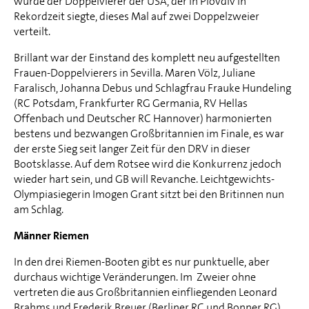
wurde der Doppelvierer der USA, der in Plovdiv in
Rekordzeit siegte, dieses Mal auf zwei Doppelzweier
verteilt.
Brillant war der Einstand des komplett neu aufgestellten
Frauen-Doppelvierers in Sevilla. Maren Völz, Juliane
Faralisch, Johanna Debus und Schlagfrau Frauke Hundeling
(RC Potsdam, Frankfurter RG Germania, RV Hellas
Offenbach und Deutscher RC Hannover) harmonierten
bestens und bezwangen Großbritannien im Finale, es war
der erste Sieg seit langer Zeit für den DRV in dieser
Bootsklasse. Auf dem Rotsee wird die Konkurrenz jedoch
wieder hart sein, und GB will Revanche. Leichtgewichts-
Olympiasiegerin Imogen Grant sitzt bei den Britinnen nun
am Schlag.
Männer Riemen
In den drei Riemen-Booten gibt es nur punktuelle, aber
durchaus wichtige Veränderungen. Im Zweier ohne
vertreten die aus Großbritannien einfliegenden Leonard
Brahms und Frederik Breuer (Berliner RC und Bonner RG)