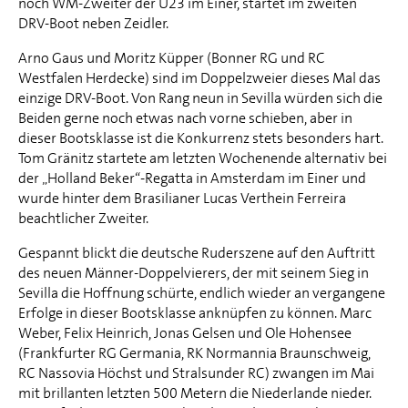
noch WM-Zweiter der U23 im Einer, startet im zweiten
DRV-Boot neben Zeidler.
Arno Gaus und Moritz Küpper (Bonner RG und RC
Westfalen Herdecke) sind im Doppelzweier dieses Mal das
einzige DRV-Boot. Von Rang neun in Sevilla würden sich die
Beiden gerne noch etwas nach vorne schieben, aber in
dieser Bootsklasse ist die Konkurrenz stets besonders hart.
Tom Gränitz startete am letzten Wochenende alternativ bei
der „Holland Beker“-Regatta in Amsterdam im Einer und
wurde hinter dem Brasilianer Lucas Verthein Ferreira
beachtlicher Zweiter.
Gespannt blickt die deutsche Ruderszene auf den Auftritt
des neuen Männer-Doppelvierers, der mit seinem Sieg in
Sevilla die Hoffnung schürte, endlich wieder an vergangene
Erfolge in dieser Bootsklasse anknüpfen zu können. Marc
Weber, Felix Heinrich, Jonas Gelsen und Ole Hohensee
(Frankfurter RG Germania, RK Normannia Braunschweig,
RC Nassovia Höchst und Stralsunder RC) zwangen im Mai
mit brillanten letzten 500 Metern die Niederlande nieder.