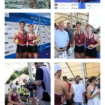
S
T
Jonas Wiesen
Mark Emke
Vorlauf 1
26. Juni 2026 — 15:33
5:29.73
2 . Platz
S
T
Finale A
28. Juni 2026 — 13:20
5:41.58
4 . Platz
Florian Koch
Alexander Schmidt