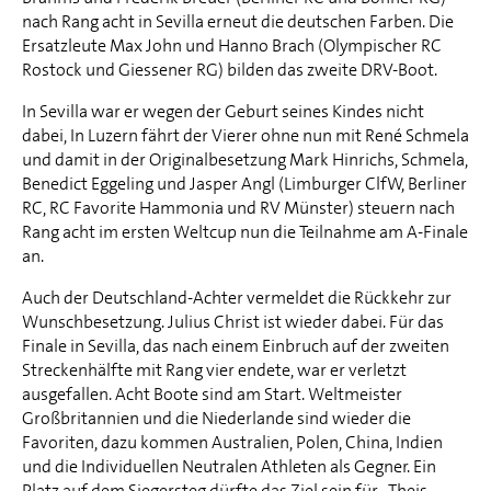
nach Rang acht in Sevilla erneut die deutschen Farben. Die
Ersatzleute Max John und Hanno Brach (Olympischer RC
Rostock und Giessener RG) bilden das zweite DRV-Boot.
In Sevilla war er wegen der Geburt seines Kindes nicht
dabei, In Luzern fährt der Vierer ohne nun mit René Schmela
und damit in der Originalbesetzung Mark Hinrichs, Schmela,
Benedict Eggeling und Jasper Angl (Limburger ClfW, Berliner
RC, RC Favorite Hammonia und RV Münster) steuern nach
Rang acht im ersten Weltcup nun die Teilnahme am A-Finale
an.
Auch der Deutschland-Achter vermeldet die Rückkehr zur
Wunschbesetzung. Julius Christ ist wieder dabei. Für das
Finale in Sevilla, das nach einem Einbruch auf der zweiten
Streckenhälfte mit Rang vier endete, war er verletzt
ausgefallen. Acht Boote sind am Start. Weltmeister
Großbritannien und die Niederlande sind wieder die
Favoriten, dazu kommen Australien, Polen, China, Indien
und die Individuellen Neutralen Athleten als Gegner. Ein
Platz auf dem Siegersteg dürfte das Ziel sein für Theis