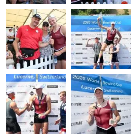
T
Anna-Maria Götz
Vorlauf 2
26. Juni 2026 — 15:26
6:08.35
3 . Platz
Finale A
28. Juni 2026 — 13:49
6:22.73
6 . Platz