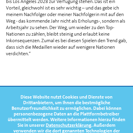
bis Los Angeles 2028 zur Verfügung stehen. Das ist ein
Vorteil, gleichwohl ist es sehr wichtig – und das gebe ich
meinem Nachfolger oder meiner Nachfolgerin mit auf den
Weg - das kommende Jahr nicht als Erholungs-, sondern als
Arbeitsjahr zu sehen. Der Weg, um wieder zu den Top-
Nationen zu zählen, bleibt steinig und erlaubt keine
Inkonsequenzen. Zumal es bei diesen Spielen den Trend gab,
dass sich die Medaillen wieder auf wenigere Nationen
verdichten.“
FOOTERNAVIGATION
Diese Website nutzt Cookies und Dienste von
NEWS
TOP
Drittanbietern, um Ihnen die bestmögliche
Benutzerfreundlichkeit zu ermöglichen.
Dabei können
TERMINE
personenbezogene Daten an die Plattformbetreiber
übermittelt werden. Weitere Informationen hierzu finden
MEDIATHEK
Sie in unserer
Datenschutzerklärung
. Außerdem
PRESSE
verwenden wir die dort genannten Technologien der