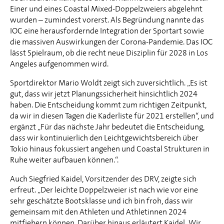
Einer und eines Coastal Mixed-Doppelzweiers abgelehnt
wurden – zumindest vorerst. Als Begründung nannte das
IOC eine herausfordernde Integration der Sportart sowie
die massiven Auswirkungen der Corona-Pandemie. Das IOC
lässt Spielraum, ob die recht neue Disziplin für 2028 in Los
Angeles aufgenommen wird.
Sportdirektor Mario Woldt zeigt sich zuversichtlich. „Es ist
gut, dass wir jetzt Planungssicherheit hinsichtlich 2024
haben. Die Entscheidung kommt zum richtigen Zeitpunkt,
da wir in diesen Tagen die Kaderliste für 2021 erstellen“, und
ergänzt „Für das nächste Jahr bedeutet die Entscheidung,
dass wir kontinuierlich den Leichtgewichtsbereich über
Tokio hinaus fokussiert angehen und Coastal Strukturen in
Ruhe weiter aufbauen können.“.
Auch Siegfried Kaidel, Vorsitzender des DRV, zeigte sich
erfreut. „Der leichte Doppelzweier ist nach wie vor eine
sehr geschätzte Bootsklasse und ich bin froh, dass wir
gemeinsam mit den Athleten und Athletinnen 2024
mitfiebern können. Darüber hinaus erläutert Kaidel „Wir