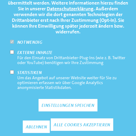
übermittelt werden. Weitere Informationen hierzu finden
MEDIATHEK
Sie in unserer
Datenschutzerklärung
. Außerdem
PRESSE
verwenden wir die dort genannten Technologien der
Drittanbieter erst nach Ihrer Zustimmung (Opt-In). Sie
FAQ
können Ihre Einwilligung später jederzeit ändern bzw.
widerrufen.
NEWSLETTER
NOTWENDIG
EXTERNE INHALTE
Footernavigation
Impressum
Für den Einsatz von Drittanbieter-Plug-Ins (wie z. B. Twitter
Bottom
oder YouTube) benötigen wir Ihre Zustimmung
Rechtliche Hinweise
STATISTIKEN
Um das Angebot auf unserer Website weiter für Sie zu
Datenschutz
optimieren erfassen wir über Google Analytics
anonymisierte Statistikdaten.
Kontakt
EINSTELLUNGEN SPEICHEN
Zustimmun
ALLE COOKIES AKZEPTIEREN
ABLEHNEN