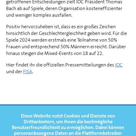
getroffenen Entscheidungen zielt IOC Präsident Thomas
Bach ab auf Spiele, deren Organisation kosteneffizienter
und weniger komplex ausfallen.
Positiv hervorzuheben ist, dass es ein großes Zeichen
hinsichtlich der Geschlechtergleichheit geben wird. Für die
Spiele 2024 werden erstmals eine Teilnahme von 50%
Frauen und entsprechend 50% Männern erreicht. Darüber
hinaus steigen die Mixed-Events von 18 auf 22.
Hier findet ihr die offiziellen Pressemitteilungen des
IOC
und der
FISA
.
FOOTERNAVIGATION
Diese Website nutzt Cookies und Dienste von
NEWS
TOP
Drittanbietern, um Ihnen die bestmögliche
Benutzerfreundlichkeit zu ermöglichen.
Dabei können
TERMINE
personenbezogene Daten an die Plattformbetreiber