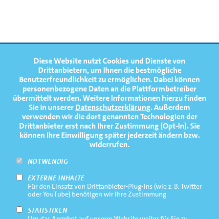
FOOTERNAVIGATION
Diese Website nutzt Cookies und Dienste von
NEWS
TOP
Drittanbietern, um Ihnen die bestmögliche
Benutzerfreundlichkeit zu ermöglichen.
Dabei können
TERMINE
personenbezogene Daten an die Plattformbetreiber
übermittelt werden. Weitere Informationen hierzu finden
MEDIATHEK
Sie in unserer
Datenschutzerklärung
. Außerdem
PRESSE
verwenden wir die dort genannten Technologien der
Drittanbieter erst nach Ihrer Zustimmung (Opt-In). Sie
FAQ
können Ihre Einwilligung später jederzeit ändern bzw.
widerrufen.
NEWSLETTER
NOTWENDIG
EXTERNE INHALTE
Footernavigation
Impressum
Für den Einsatz von Drittanbieter-Plug-Ins (wie z. B. Twitter
Bottom
oder YouTube) benötigen wir Ihre Zustimmung
Rechtliche Hinweise
STATISTIKEN
Um das Angebot auf unserer Website weiter für Sie zu