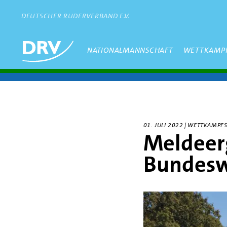
Direkt
zum
DEUTSCHER RUDERVERBAND E.V.
Inhalt
Hauptmenü
NATIONALMANNSCHAFT
WETTKAMP
01. JULI 2022 | WETTKAMP
Meldeer
Bundesw