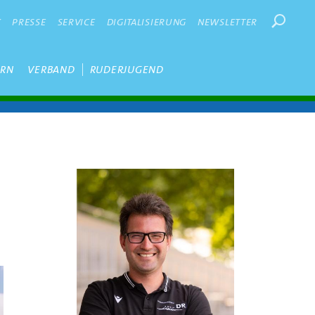
Suchbegr
K
PRESSE
SERVICE
DIGITALISIERUNG
NEWSLETTER
ERN
VERBAND
RUDERJUGEND