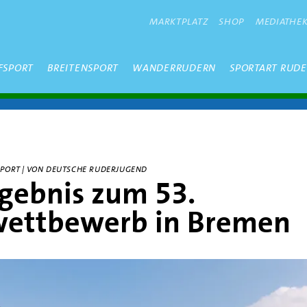
METANAVIGATION
MARKTPLATZ
SHOP
MEDIATHE
FSPORT
BREITENSPORT
WANDERRUDERN
SPORTART RUD
FSPORT | VON DEUTSCHE RUDERJUGEND
gebnis zum 53.
ettbewerb in Bremen