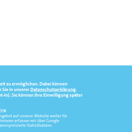
d
eit zu ermöglichen.
Dabei können
 Sie in unserer
Datenschutzerklärung
.
In). Sie können Ihre Einwilligung später
KEN
gebot auf unserer Website weiter für
timieren erfassen wir über Google
 anonymisierte Statistikdaten.