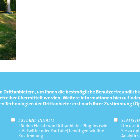
n Drittanbietern, um Ihnen die bestmögliche Benutzerfreundlichk
reiber übermittelt werden. Weitere Informationen hierzu finden
Technologien der Drittanbieter erst nach Ihrer Zustimmung (Opt-
EXTERNE INHALTE
STATISTI
Für den Einsatz von Drittanbieter-Plug-Ins (wie
Um das An
z. B. Twitter oder YouTube) benötigen wir Ihre
Sie zu op
Zustimmung
Analytics