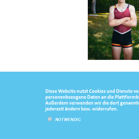
Diese Website nutzt Cookies und Dienste vo
personenbezogene Daten an die Plattformbet
Außerdem verwenden wir die dort genannten 
jederzeit ändern bzw. widerrufen.
NOTWENDIG