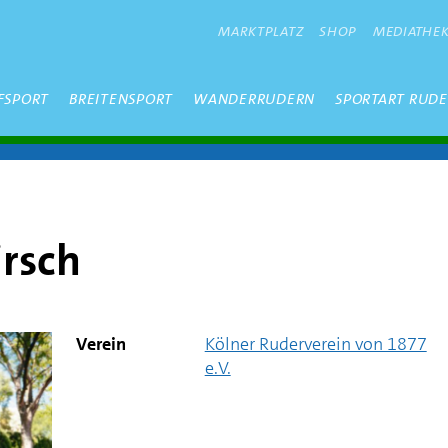
METANAVIGATION
MARKTPLATZ
SHOP
MEDIATHE
FSPORT
BREITENSPORT
WANDERRUDERN
SPORTART RUD
rsch
Verein
Kölner Ruderverein von 1877
e.V.