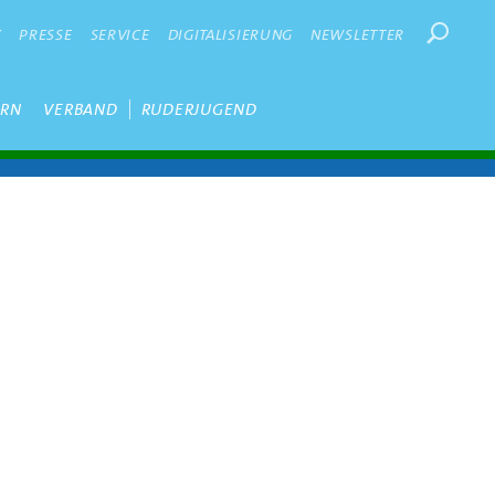
Suchbegr
K
PRESSE
SERVICE
DIGITALISIERUNG
NEWSLETTER
ERN
VERBAND
RUDERJUGEND