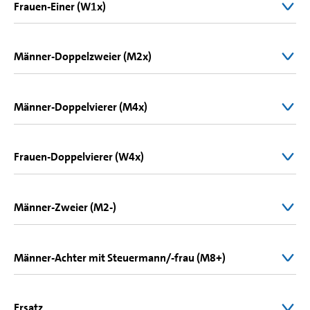
Frauen-Einer (W1x)
Männer-Doppelzweier (M2x)
Männer-Doppelvierer (M4x)
Frauen-Doppelvierer (W4x)
1
T
Männer-Zweier (M2-)
Alexandra Föster
Sebastian Kleinsorgen
1
2
Männer-Achter mit Steuermann/-frau (M8+)
Vorlauf 5
27. Juli 2024 — 11:00
7:36.35
1 . Platz
Jonas Gelsen
Marc Weber
1
2
Viertelfinale 2
30. Juli 2024 — 09:40
7:30.98
2 . Platz
Ersatz