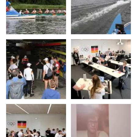
Max John
Frederik Breuer
7
8
Wolf-Niclas Schröder
Torben Johannesen