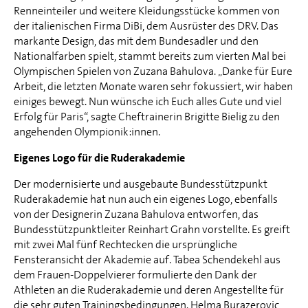
Renneinteiler und weitere Kleidungsstücke kommen von
der italienischen Firma DiBi, dem Ausrüster des DRV. Das
markante Design, das mit dem Bundesadler und den
Nationalfarben spielt, stammt bereits zum vierten Mal bei
Olympischen Spielen von Zuzana Bahulova. „Danke für Eure
Arbeit, die letzten Monate waren sehr fokussiert, wir haben
einiges bewegt. Nun wünsche ich Euch alles Gute und viel
Erfolg für Paris“, sagte Cheftrainerin Brigitte Bielig zu den
angehenden Olympionik:innen.
Eigenes Logo für die Ruderakademie
Der modernisierte und ausgebaute Bundesstützpunkt
Ruderakademie hat nun auch ein eigenes Logo, ebenfalls
von der Designerin Zuzana Bahulova entworfen, das
Bundesstützpunktleiter Reinhart Grahn vorstellte. Es greift
mit zwei Mal fünf Rechtecken die ursprüngliche
Fensteransicht der Akademie auf. Tabea Schendekehl aus
dem Frauen-Doppelvierer formulierte den Dank der
Athleten an die Ruderakademie und deren Angestellte für
die sehr guten Trainingsbedingungen. Helma Burazerovic,