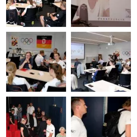
S
T
Jonas Wiesen
Sabine Tschäge
Vorlauf 1
29. Juli 2024 — 11:40
5:41.63
3 . Platz
Hoffnungslauf
01. Aug. 2024 —
5:29.17
2 . Platz
1
10:20
Finale A
03. Aug. 2024 —
5:29.80
4 . Platz
11:10