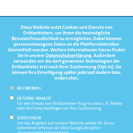
FOOTERNAVIGATION
Diese Website nutzt Cookies und Dienste von
NEWS
TOP
Drittanbietern, um Ihnen die bestmögliche
Benutzerfreundlichkeit zu ermöglichen.
Dabei können
TERMINE
personenbezogene Daten an die Plattformbetreiber
übermittelt werden. Weitere Informationen hierzu finden
MEDIATHEK
Sie in unserer
Datenschutzerklärung
. Außerdem
PRESSE
verwenden wir die dort genannten Technologien der
Drittanbieter erst nach Ihrer Zustimmung (Opt-In). Sie
FAQ
können Ihre Einwilligung später jederzeit ändern bzw.
widerrufen.
NEWSLETTER
NOTWENDIG
EXTERNE INHALTE
Footernavigation
Impressum
Für den Einsatz von Drittanbieter-Plug-Ins (wie z. B. Twitter
Bottom
oder YouTube) benötigen wir Ihre Zustimmung
Rechtliche Hinweise
STATISTIKEN
Um das Angebot auf unserer Website weiter für Sie zu
Datenschutz
optimieren erfassen wir über Google Analytics
anonymisierte Statistikdaten.