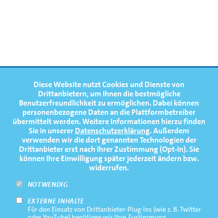
2. Platz Finale A | Juniorinnen-Achter mit Steuerfrau
(JW8+) | U19 - Weltmeisterschaft - Plovdiv
FOOTERNAVIGATION
Diese Website nutzt Cookies und Dienste von
NEWS
TOP
Drittanbietern, um Ihnen die bestmögliche
Benutzerfreundlichkeit zu ermöglichen.
Dabei können
TERMINE
personenbezogene Daten an die Plattformbetreiber
übermittelt werden. Weitere Informationen hierzu finden
MEDIATHEK
Sie in unserer
Datenschutzerklärung
. Außerdem
PRESSE
verwenden wir die dort genannten Technologien der
1
2
Drittanbieter erst nach Ihrer Zustimmung (Opt-In). Sie
FAQ
können Ihre Einwilligung später jederzeit ändern bzw.
widerrufen.
NEWSLETTER
Andra Aumann
Frederike Föster
NOTWENDIG
EXTERNE INHALTE
Footernavigation
Impressum
Für den Einsatz von Drittanbieter-Plug-Ins (wie z. B. Twitter
Bottom
oder YouTube) benötigen wir Ihre Zustimmung