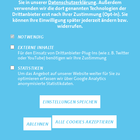
Sie in unserer
Datenschutzerklärung
. Außerdem
PRESSE
verwenden wir die dort genannten Technologien der
Ole Hohensee
Anne Breitsprecher
1
T
Drittanbieter erst nach Ihrer Zustimmung (Opt-In). Sie
FAQ
können Ihre Einwilligung später jederzeit ändern bzw.
widerrufen.
NEWSLETTER
Anne Breitsprecher
NOTWENDIG
EXTERNE INHALTE
Footernavigation
Impressum
Für den Einsatz von Drittanbieter-Plug-Ins (wie z. B. Twitter
Bottom
oder YouTube) benötigen wir Ihre Zustimmung
Rechtliche Hinweise
STATISTIKEN
Um das Angebot auf unserer Website weiter für Sie zu
Datenschutz
optimieren erfassen wir über Google Analytics
anonymisierte Statistikdaten.
Kontakt
EINSTELLUNGEN SPEICHEN
Zustimmun
ALLE COOKIES AKZEPTIEREN
ABLEHNEN