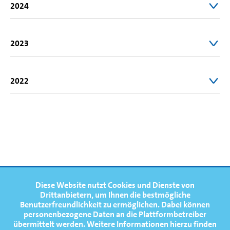
2024
3. Platz Finale A | Junioren-Einer (JM1x) | U19
2023
Weltmeisterschaft 2024 in St. Catharines
3. Platz Finale B | Junioren-Einer (JM1x) | U19
2022
Weltmeisterschaften
1. Platz Vorlauf 1 | Juniorinnen-Einer (JW1x) | U19 WM
Varese
1
T
FOOTERNAVIGATION
Diese Website nutzt Cookies und Dienste von
NEWS
TOP
Drittanbietern, um Ihnen die bestmögliche
Benutzerfreundlichkeit zu ermöglichen.
Dabei können
TERMINE
Ole Hohensee
Anne Breitsprecher
1
T
personenbezogene Daten an die Plattformbetreiber
übermittelt werden. Weitere Informationen hierzu finden
MEDIATHEK