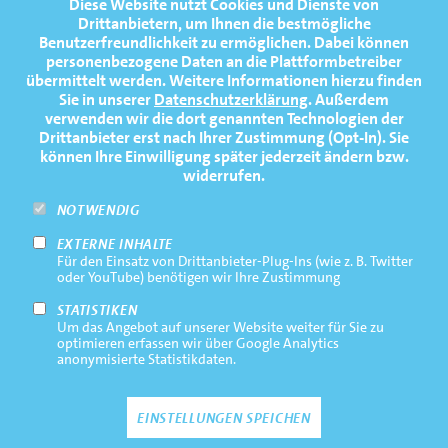
Diese Website nutzt Cookies und Dienste von
NEWS
TOP
Drittanbietern, um Ihnen die bestmögliche
Benutzerfreundlichkeit zu ermöglichen.
Dabei können
TERMINE
personenbezogene Daten an die Plattformbetreiber
übermittelt werden. Weitere Informationen hierzu finden
MEDIATHEK
Sie in unserer
Datenschutzerklärung
. Außerdem
PRESSE
verwenden wir die dort genannten Technologien der
Drittanbieter erst nach Ihrer Zustimmung (Opt-In). Sie
FAQ
können Ihre Einwilligung später jederzeit ändern bzw.
widerrufen.
NEWSLETTER
NOTWENDIG
EXTERNE INHALTE
Footernavigation
Impressum
Für den Einsatz von Drittanbieter-Plug-Ins (wie z. B. Twitter
Bottom
oder YouTube) benötigen wir Ihre Zustimmung
Rechtliche Hinweise
STATISTIKEN
Um das Angebot auf unserer Website weiter für Sie zu
Datenschutz
optimieren erfassen wir über Google Analytics
anonymisierte Statistikdaten.
Kontakt
EINSTELLUNGEN SPEICHEN