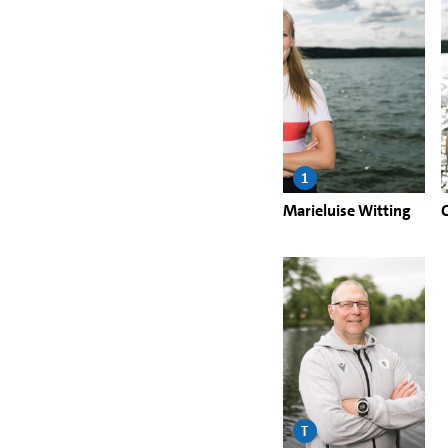
1
Marieluise Witting
T