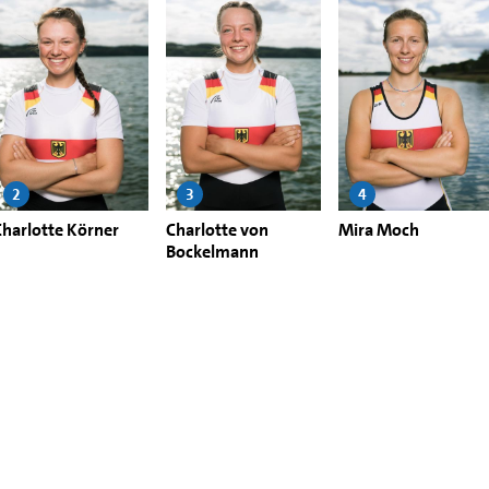
2
3
4
Charlotte Körner
Charlotte von
Mira Moch
Bockelmann