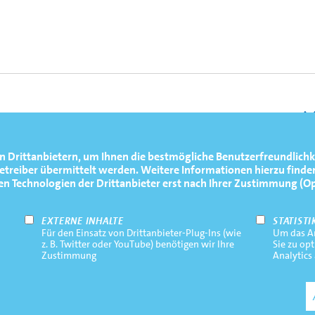
rauen-Vierer mit Steuerfrau (BW4+) | U23-
n Drittanbietern, um Ihnen die bestmögliche Benutzerfreundlichk
reiber übermittelt werden. Weitere Informationen hierzu finden
Technologien der Drittanbieter erst nach Ihrer Zustimmung (Opt-
EXTERNE INHALTE
STATISTI
Für den Einsatz von Drittanbieter-Plug-Ins (wie
Um das An
z. B. Twitter oder YouTube) benötigen wir Ihre
Sie zu op
Zustimmung
Analytics
R
2
3
4