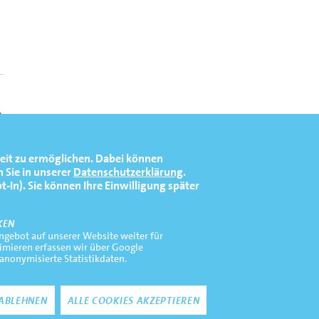
eit zu ermöglichen.
Dabei können
 Sie in unserer
Datenschutzerklärung
.
In). Sie können Ihre Einwilligung später
KEN
gebot auf unserer Website weiter für
timieren erfassen wir über Google
 anonymisierte Statistikdaten.
Zustimmung zurückz
ABLEHNEN
ALLE COOKIES AKZEPTIEREN