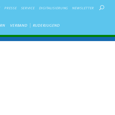
Suchbegr
K
PRESSE
SERVICE
DIGITALISIERUNG
NEWSLETTER
ERN
VERBAND
RUDERJUGEND