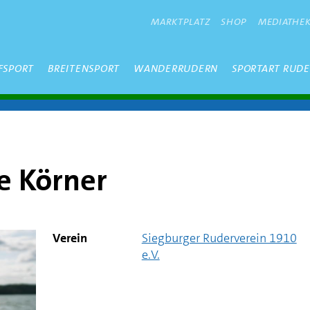
METANAVIGATION
MARKTPLATZ
SHOP
MEDIATHE
FSPORT
BREITENSPORT
WANDERRUDERN
SPORTART RUD
e Körner
Verein
Siegburger Ruderverein 1910
e.V.