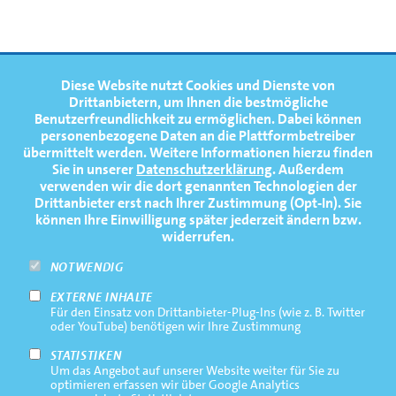
1
T
Johannes Ursprung
Simon Klüter
Johannes Ursprung
Andreas Kaidel
1
2
FOOTERNAVIGATION
Diese Website nutzt Cookies und Dienste von
NEWS
TOP
Drittanbietern, um Ihnen die bestmögliche
Benutzerfreundlichkeit zu ermöglichen.
Dabei können
TERMINE
personenbezogene Daten an die Plattformbetreiber
Jonas Ningelgen
Edvin Novák
übermittelt werden. Weitere Informationen hierzu finden
MEDIATHEK
Sie in unserer
Datenschutzerklärung
. Außerdem
PRESSE
verwenden wir die dort genannten Technologien der
Drittanbieter erst nach Ihrer Zustimmung (Opt-In). Sie
FAQ
können Ihre Einwilligung später jederzeit ändern bzw.
widerrufen.
NEWSLETTER
3
4
NOTWENDIG
EXTERNE INHALTE
Footernavigation
Impressum
Für den Einsatz von Drittanbieter-Plug-Ins (wie z. B. Twitter
Fabio Kress
Joachim Agne
Bottom
oder YouTube) benötigen wir Ihre Zustimmung
Rechtliche Hinweise
STATISTIKEN
3
4
Um das Angebot auf unserer Website weiter für Sie zu
Datenschutz
optimieren erfassen wir über Google Analytics