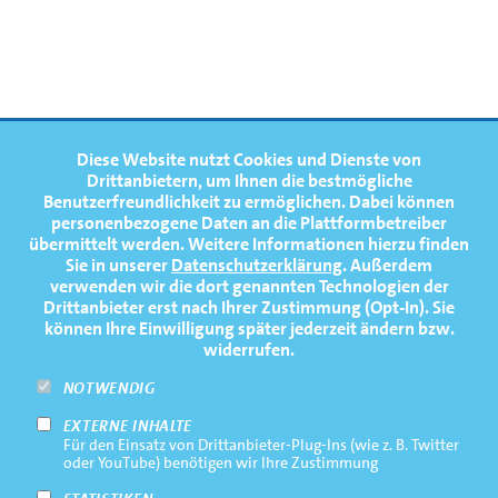
Weltmeisterschaft 2024 in St. Catharines
FOOTERNAVIGATION
Diese Website nutzt Cookies und Dienste von
NEWS
TOP
Drittanbietern, um Ihnen die bestmögliche
Benutzerfreundlichkeit zu ermöglichen.
Dabei können
TERMINE
personenbezogene Daten an die Plattformbetreiber
übermittelt werden. Weitere Informationen hierzu finden
MEDIATHEK
Sie in unserer
Datenschutzerklärung
. Außerdem
PRESSE
verwenden wir die dort genannten Technologien der
1
2
Drittanbieter erst nach Ihrer Zustimmung (Opt-In). Sie
FAQ
können Ihre Einwilligung später jederzeit ändern bzw.
widerrufen.
NEWSLETTER
Lars Trampert
Maximilian Brill
NOTWENDIG
EXTERNE INHALTE
Footernavigation
Impressum
Für den Einsatz von Drittanbieter-Plug-Ins (wie z. B. Twitter
Bottom
oder YouTube) benötigen wir Ihre Zustimmung
Rechtliche Hinweise