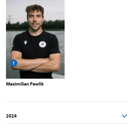
T
Maximilian Pawlik
2024
2. Platz Finale A | Junioren-Zweier (JM2-) | U19