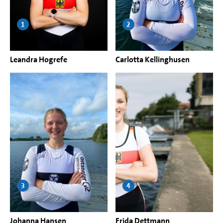
1
2
Leandra Hogrefe
Carlotta Kellinghusen
3
4
Johanna Hansen
Frida Dettmann