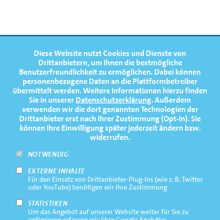
FOOTERNAVIGATION
Diese Website nutzt Cookies und Dienste von
NEWS
TOP
Drittanbietern, um Ihnen die bestmögliche
Benutzerfreundlichkeit zu ermöglichen.
Dabei können
TERMINE
personenbezogene Daten an die Plattformbetreiber
übermittelt werden. Weitere Informationen hierzu finden
MEDIATHEK
Sie in unserer
Datenschutzerklärung
. Außerdem
PRESSE
verwenden wir die dort genannten Technologien der
Drittanbieter erst nach Ihrer Zustimmung (Opt-In). Sie
FAQ
können Ihre Einwilligung später jederzeit ändern bzw.
widerrufen.
NEWSLETTER
NOTWENDIG
EXTERNE INHALTE
Footernavigation
Impressum
Für den Einsatz von Drittanbieter-Plug-Ins (wie z. B. Twitter
Bottom
oder YouTube) benötigen wir Ihre Zustimmung
Rechtliche Hinweise
STATISTIKEN
Um das Angebot auf unserer Website weiter für Sie zu
Datenschutz
optimieren erfassen wir über Google Analytics