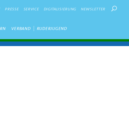
Suchbegr
K
PRESSE
SERVICE
DIGITALISIERUNG
NEWSLETTER
ERN
VERBAND
RUDERJUGEND