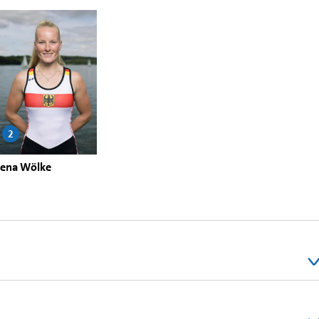
2
Lena Wölke
rauen-Doppelvierer (BW4x) | U23 Weltmeisterschaft