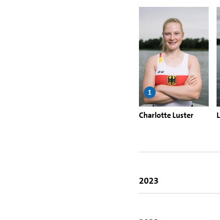
1
Charlotte Luster
2023
4. Platz Finale A | F