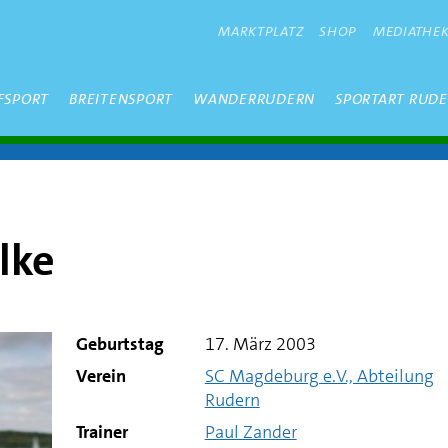
METANAVIGATION
MARKTPLATZ
SHOP
MEDIATHE
FSPORT
BREITENSPORT
WANDERRUDERN
SPORTART RUD
lke
Geburtstag
17. März 2003
Verein
SC Magdeburg e.V., Abteilung
Rudern
Trainer
Paul Zander