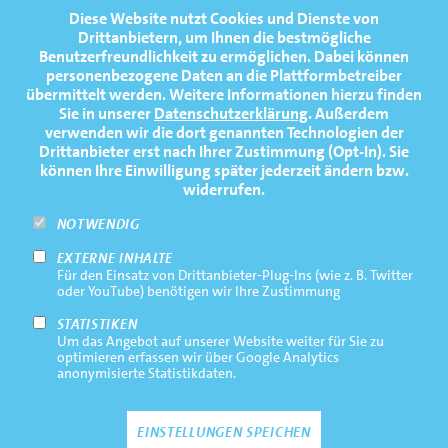
FOOTERNAVIGATION
Diese Website nutzt Cookies und Dienste von
NEWS
TOP
Drittanbietern, um Ihnen die bestmögliche
Benutzerfreundlichkeit zu ermöglichen.
Dabei können
TERMINE
personenbezogene Daten an die Plattformbetreiber
übermittelt werden. Weitere Informationen hierzu finden
MEDIATHEK
Sie in unserer
Datenschutzerklärung
. Außerdem
PRESSE
verwenden wir die dort genannten Technologien der
Drittanbieter erst nach Ihrer Zustimmung (Opt-In). Sie
FAQ
können Ihre Einwilligung später jederzeit ändern bzw.
widerrufen.
NEWSLETTER
NOTWENDIG
EXTERNE INHALTE
Footernavigation
Impressum
Für den Einsatz von Drittanbieter-Plug-Ins (wie z. B. Twitter
Bottom
oder YouTube) benötigen wir Ihre Zustimmung
Rechtliche Hinweise
STATISTIKEN
Um das Angebot auf unserer Website weiter für Sie zu
Datenschutz
optimieren erfassen wir über Google Analytics
anonymisierte Statistikdaten.
Kontakt
EINSTELLUNGEN SPEICHEN