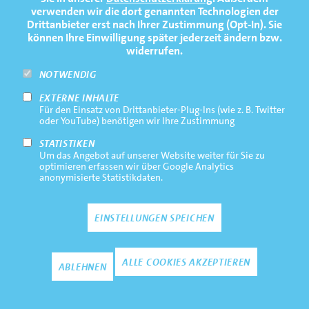
PRESSE
verwenden wir die dort genannten Technologien der
1
2
Drittanbieter erst nach Ihrer Zustimmung (Opt-In). Sie
FAQ
können Ihre Einwilligung später jederzeit ändern bzw.
widerrufen.
NEWSLETTER
Tom Hesse
Johannes Benien
NOTWENDIG
EXTERNE INHALTE
Footernavigation
Impressum
Für den Einsatz von Drittanbieter-Plug-Ins (wie z. B. Twitter
Bottom
oder YouTube) benötigen wir Ihre Zustimmung
Rechtliche Hinweise
STATISTIKEN
Um das Angebot auf unserer Website weiter für Sie zu
Datenschutz
optimieren erfassen wir über Google Analytics
anonymisierte Statistikdaten.
Kontakt
EINSTELLUNGEN SPEICHEN
3
4
Zustimmun
ALLE COOKIES AKZEPTIEREN
ABLEHNEN
Carl Sgonina
Tobias Strangemann