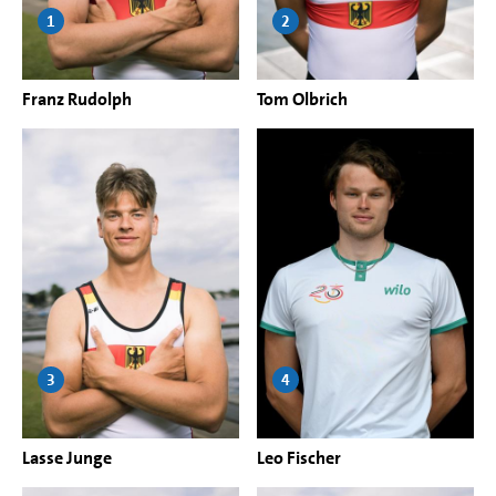
1
2
Franz Rudolph
Tom Olbrich
3
4
Lasse Junge
Leo Fischer