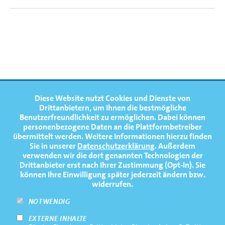
4. Platz Finale A | Juniorinnen-Vierer mit Steuerfrau
(JW4+) | U19 WM Varese
FOOTERNAVIGATION
Diese Website nutzt Cookies und Dienste von
NEWS
TOP
Drittanbietern, um Ihnen die bestmögliche
Benutzerfreundlichkeit zu ermöglichen.
Dabei können
TERMINE
personenbezogene Daten an die Plattformbetreiber
übermittelt werden. Weitere Informationen hierzu finden
MEDIATHEK
Sie in unserer
Datenschutzerklärung
. Außerdem
PRESSE
verwenden wir die dort genannten Technologien der
1
2
Drittanbieter erst nach Ihrer Zustimmung (Opt-In). Sie
FAQ
können Ihre Einwilligung später jederzeit ändern bzw.
widerrufen.
NEWSLETTER
Stella Kreft
Sara Grauer
NOTWENDIG
EXTERNE INHALTE
Footernavigation