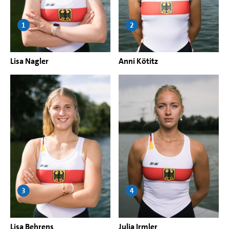
1
2
Lisa Nagler
Anni Kötitz
3
4
Lisa Behrens
Julia Irmler