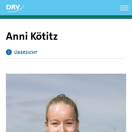
Direkt
zum
Inhalt
Anni Kötitz
ÜBERSICHT
Hauptmenü