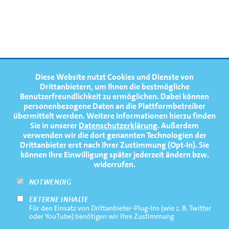
Weltmeisterschaft - Plovdiv
1
2
Lene Mührs
Anni Kötitz
1
2
FOOTERNAVIGATION
Diese Website nutzt Cookies und Dienste von
NEWS
TOP
Drittanbietern, um Ihnen die bestmögliche
Benutzerfreundlichkeit zu ermöglichen.
Dabei können
TERMINE
Paula Hartmann
Paula Gerundt
1
2
personenbezogene Daten an die Plattformbetreiber
übermittelt werden. Weitere Informationen hierzu finden
MEDIATHEK
Sie in unserer
Datenschutzerklärung
. Außerdem
PRESSE
verwenden wir die dort genannten Technologien der
Tori Schwerin
Paula Gerundt
1
2
Drittanbieter erst nach Ihrer Zustimmung (Opt-In). Sie
FAQ
können Ihre Einwilligung später jederzeit ändern bzw.
widerrufen.
NEWSLETTER
Lena Gresens
Anni Kötitz
NOTWENDIG
EXTERNE INHALTE
Footernavigation
Impressum
Für den Einsatz von Drittanbieter-Plug-Ins (wie z. B. Twitter
Bottom
oder YouTube) benötigen wir Ihre Zustimmung
Rechtliche Hinweise