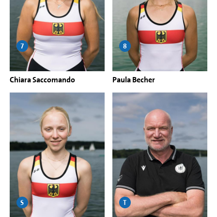
7
8
Chiara Saccomando
Paula Becher
S
T