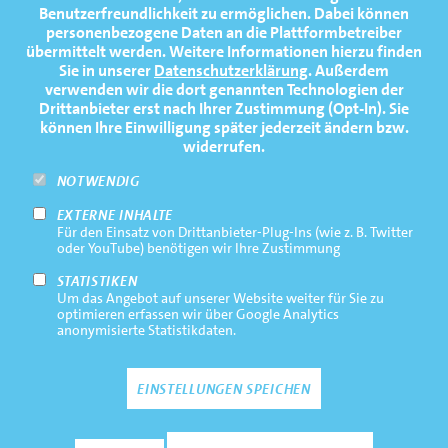
Benutzerfreundlichkeit zu ermöglichen.
Dabei können
TERMINE
1
2
personenbezogene Daten an die Plattformbetreiber
übermittelt werden. Weitere Informationen hierzu finden
MEDIATHEK
Sie in unserer
Datenschutzerklärung
. Außerdem
PRESSE
verwenden wir die dort genannten Technologien der
Malou Wollenhaupt
Paula Becher
1
2
Drittanbieter erst nach Ihrer Zustimmung (Opt-In). Sie
FAQ
können Ihre Einwilligung später jederzeit ändern bzw.
widerrufen.
NEWSLETTER
Emma Arp
Paula Becher
NOTWENDIG
EXTERNE INHALTE
Footernavigation
Impressum
Für den Einsatz von Drittanbieter-Plug-Ins (wie z. B. Twitter
Bottom
oder YouTube) benötigen wir Ihre Zustimmung
Rechtliche Hinweise
STATISTIKEN
Um das Angebot auf unserer Website weiter für Sie zu
Datenschutz
optimieren erfassen wir über Google Analytics
anonymisierte Statistikdaten.
Kontakt
3
4
EINSTELLUNGEN SPEICHEN
Raphaela Werner
Antonia Labonde
3
4