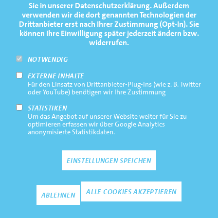
Sie in unserer
Datenschutzerklärung
. Außerdem
PRESSE
verwenden wir die dort genannten Technologien der
1
2
Drittanbieter erst nach Ihrer Zustimmung (Opt-In). Sie
FAQ
können Ihre Einwilligung später jederzeit ändern bzw.
widerrufen.
NEWSLETTER
Erik Kohlbach
Eric Streibler
NOTWENDIG
EXTERNE INHALTE
Footernavigation
Impressum
Für den Einsatz von Drittanbieter-Plug-Ins (wie z. B. Twitter
Bottom
oder YouTube) benötigen wir Ihre Zustimmung
Rechtliche Hinweise
STATISTIKEN
Um das Angebot auf unserer Website weiter für Sie zu
Datenschutz
optimieren erfassen wir über Google Analytics
anonymisierte Statistikdaten.
Kontakt
EINSTELLUNGEN SPEICHEN
3
4
Zustimmun
ALLE COOKIES AKZEPTIEREN
ABLEHNEN
Niklas Hamann
Janek Hadamovsky