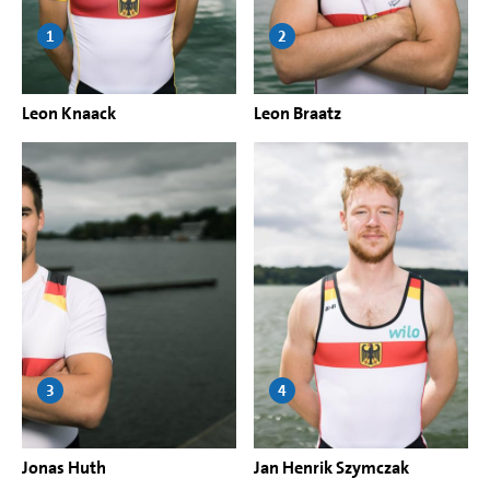
1
2
Leon Knaack
Leon Braatz
3
4
Jonas Huth
Jan Henrik Szymczak