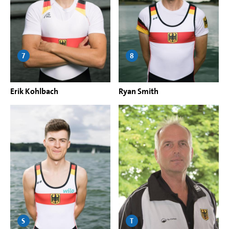
7
8
Erik Kohlbach
Ryan Smith
S
T