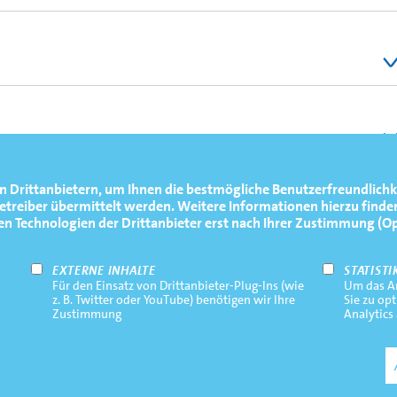
Männer-Vierer mit Steuermann (BM4+) | U23
Männer-Achter mit Steuermann/-frau (BM8+) | U23-
en
unioren-Achter mit Steuermann (JM8+) | Junioren-
n Drittanbietern, um Ihnen die bestmögliche Benutzerfreundlichk
reiber übermittelt werden. Weitere Informationen hierzu finden
Technologien der Drittanbieter erst nach Ihrer Zustimmung (Opt-
2
3
4
EXTERNE INHALTE
STATISTI
Elrond Kullmann
Leonard Brahms
Ben Gebauer
Für den Einsatz von Drittanbieter-Plug-Ins (wie
Um das An
z. B. Twitter oder YouTube) benötigen wir Ihre
Sie zu op
2
3
4
Zustimmung
Analytics
R
Paul Burger
Sören Henkel
Paul Klapperich
2
3
4