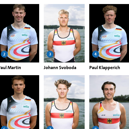
2
3
4
Paul Martin
Johann Svoboda
Paul Klapperich