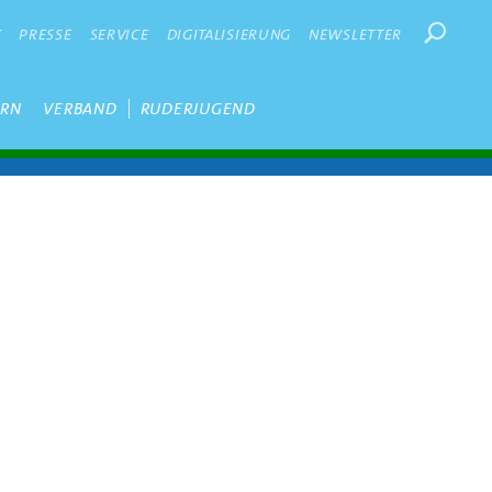
Suchbegr
K
PRESSE
SERVICE
DIGITALISIERUNG
NEWSLETTER
ERN
VERBAND
RUDERJUGEND