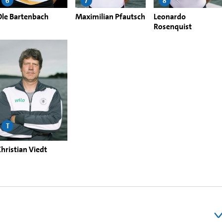
6
7
8
Ole Bartenbach
Maximilian Pfautsch
Leonardo
Rosenquist
T
Christian Viedt