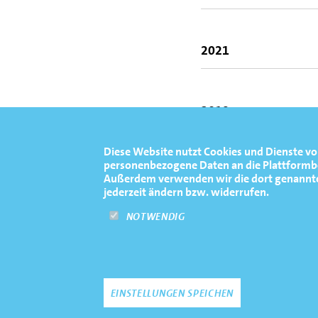
6. Platz Finale A | 
Weltmeisterschaft
2021
3. Platz Finale A | 
Europameisterschaft
2019
1. Platz Finale A | J
Diese Website nutzt Cookies und Dienste vo
Weltmeisterschaften
personenbezogene Daten an die Plattformbet
Außerdem verwenden wir die dort genannten 
1
jederzeit ändern bzw. widerrufen.
NOTWENDIG
Johann Svoboda
1
FOOTERNAVIGATION
NEWS
TERMINE
MEDIATHEK
PRESSE
FAQ
NEWSLETTE
Frederik Breuer
TOP
EINSTELLUNGEN SPEICHEN
1