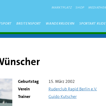
METANAVIGATION
MARKTPLATZ
SHOP
MEDIATHE
FSPORT
BREITENSPORT
WANDERRUDERN
SPORTART RUD
 Wünscher
Geburtstag
15. März 2002
Verein
Ruderclub Rapid Berlin e.V.
Trainer
Guido Kutscher