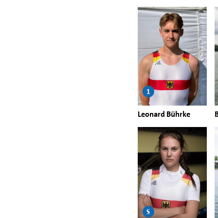
1
Leonard Bührke
S