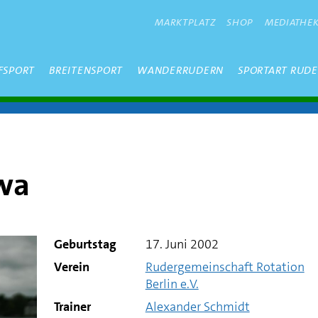
METANAVIGATION
MARKTPLATZ
SHOP
MEDIATHE
FSPORT
BREITENSPORT
WANDERRUDERN
SPORTART RUD
öwa
Geburtstag
17. Juni 2002
Verein
Rudergemeinschaft Rotation
Berlin e.V.
Trainer
Alexander Schmidt