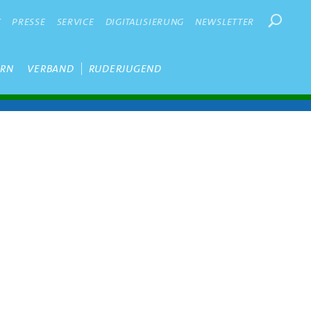
Suchbegr
K
PRESSE
SERVICE
DIGITALISIERUNG
NEWSLETTER
ERN
VERBAND
RUDERJUGEND