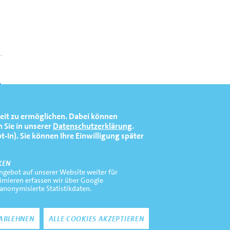
eit zu ermöglichen.
Dabei können
 Sie in unserer
Datenschutzerklärung
.
In). Sie können Ihre Einwilligung später
KEN
gebot auf unserer Website weiter für
timieren erfassen wir über Google
 anonymisierte Statistikdaten.
Zustimmung zurückz
ABLEHNEN
ALLE COOKIES AKZEPTIEREN