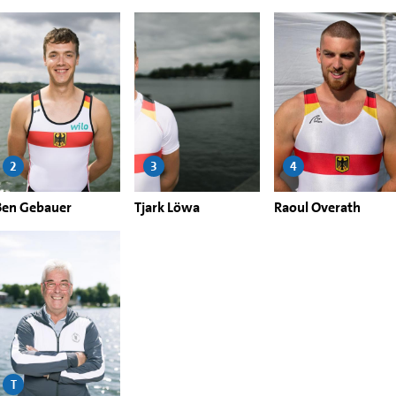
2
3
4
Ben Gebauer
Tjark Löwa
Raoul Overath
T