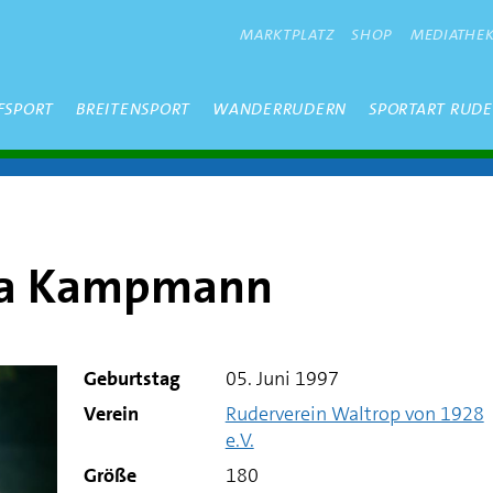
METANAVIGATION
MARKTPLATZ
SHOP
MEDIATHE
FSPORT
BREITENSPORT
WANDERRUDERN
SPORTART RUD
ka Kampmann
Geburtstag
05. Juni 1997
Verein
Ruderverein Waltrop von 1928
e.V.
Größe
180