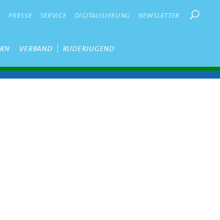
Suchbegr
K
PRESSE
SERVICE
DIGITALISIERUNG
NEWSLETTER
ERN
VERBAND
RUDERJUGEND