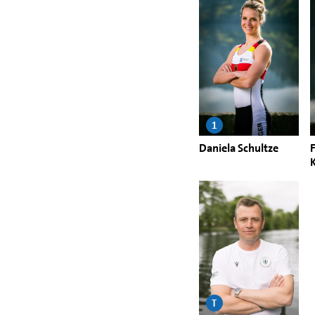
1
Daniela Schultze
T