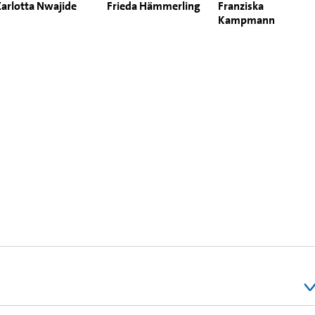
Carlotta Nwajide
Frieda Hämmerling
Franziska
Kampmann