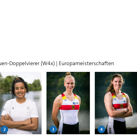
rauen-Doppelvierer (W4x) | Europameisterschaften
2
3
4