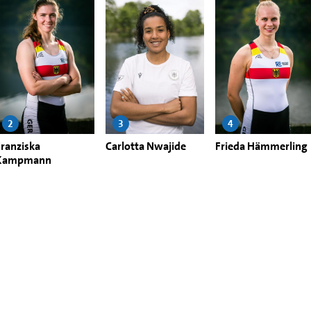
2
3
4
Franziska
Carlotta Nwajide
Frieda Hämmerling
Kampmann