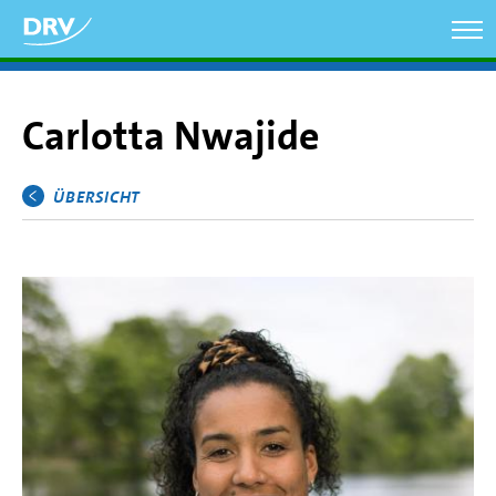
Direkt
zum
Inhalt
Carlotta Nwajide
ÜBERSICHT
Hauptmenü