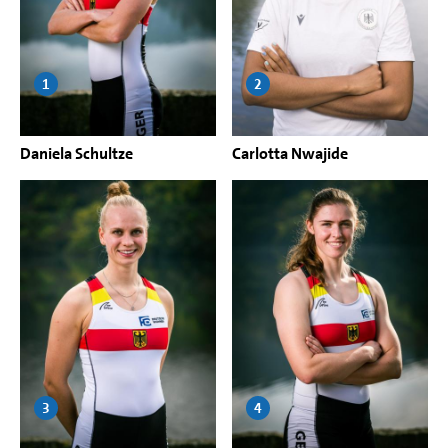
1
2
Daniela Schultze
Carlotta Nwajide
3
4