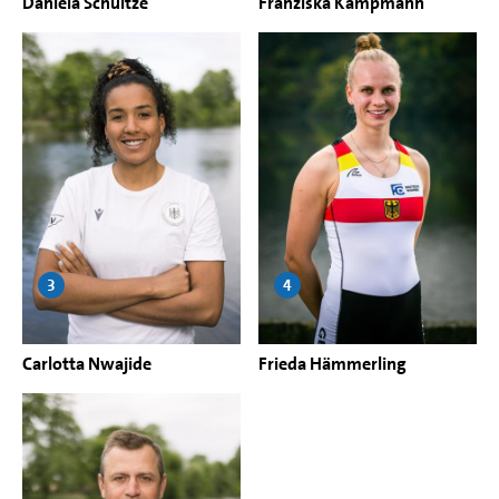
Daniela Schultze
Franziska Kampmann
3
4
Carlotta Nwajide
Frieda Hämmerling