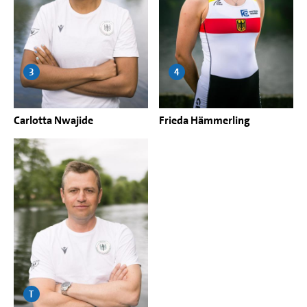
3
4
Carlotta Nwajide
Frieda Hämmerling
T