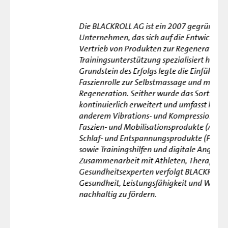
Die BLACKROLL AG ist ein 2007 gegründetes
Unternehmen, das sich auf die Entwicklung und den
Vertrieb von Produkten zur Regeneration und
Trainingsunterstützung spezialisiert hat. Den
Grundstein des Erfolgs legte die Einführung der
Faszienrolle zur Selbstmassage und muskulären
"Abo
Regeneration. Seither wurde das Sortiment
Verei
kontinuierlich erweitert und umfasst heute unter
Ange
anderem Vibrations- und Kompressionsprodukte,
könn
Faszien- und Mobilisationsprodukte (Active Recovery),
abonn
Schlaf- und Entspannungsprodukte (Passive Recovery)
Mitg
sowie Trainingshilfen und digitale Angebote. In enger
Newsl
Zusammenarbeit mit Athleten, Therapeuten und
Gesundheitsexperten verfolgt BLACKROLL® das Ziel,
ALEXA
Gesundheit, Leistungsfähigkeit und Wohlbefinden
nachhaltig zu fördern.